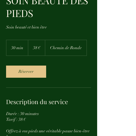
SOIN BEAUTE DES
PIEDS
Soin beauté et bien être
38
euros
30 min
3
38 €
Chemin de Ronde
0
m
i
n
Réserver
Description du service
Durée : 30 minutes
Tarif : 38 €
Offrez à vos pieds une véritable pause bien-être