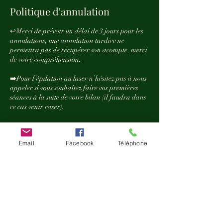
Politique d'annulation
↩️Merci de prévoir un délai de 3 jours pour les
annulations, une annulation tardive ne
permettra pas de récupérer son acompte. merci
de votre compréhension.
➡️Pour l’épilation au laser n’hésitez pas à nous
appeler si vous souhaitez faire vos premières
séances à la suite de votre bilan (il faudra dans
ce cas venir raser).
💶💳Nous prenons la carte bleue ainsi que
l’espèce sauf pour Lana et le coiffeur Adar.
Email
Facebook
Téléphone
🚙🏁Vous pouvez vous garer avenue des vallées,
ainsi qu’au parking de Carrefour nous sommes
à moins de deux minutes à pied, gratuit deux
heures avec un disque bleu.ju