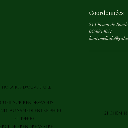
Coordonnées
21 Chemin de Ronde
0456813057
kuntzmelinda@yaho
HORAIRES D'OUVERTURE
cueil sur rendez-vous
ndi au samedi entre 9h00
21 Chemin
et 19h00
erci de prendre votre