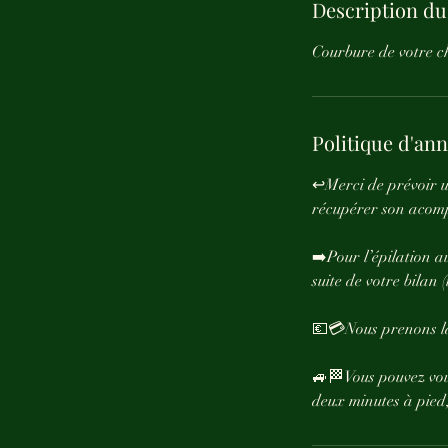
Description du
Courbure de votre c
Politique d'an
↩️Merci de prévoir u
récupérer son acomp
➡️Pour l’épilation a
suite de votre bilan 
💶💳Nous prenons la 
🚙🏁Vous pouvez vou
deux minutes à pied,