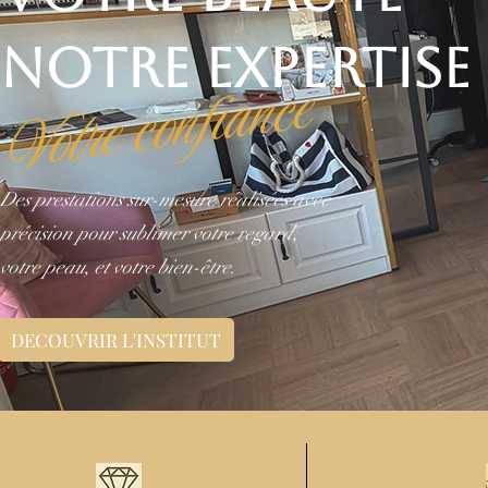
NOTRE EXPERTISE
Votre confiance
Des prestations sur-mesure réalisées avec
précision pour sublimer votre regard,
votre peau, et votre bien-être.
DECOUVRIR L'INSTITUT