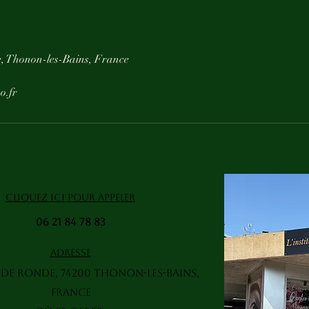
, Thonon-les-Bains, France
o.fr
CLIQUEZ ICI POUR APPELER
06 21 84 78 83
ADRESSE
 de Ronde, 74200 Thonon-les-Bains,
France