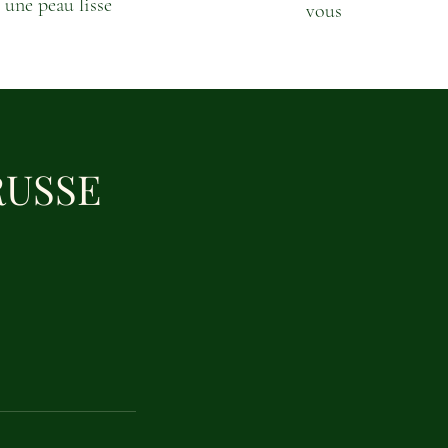
une peau lisse
vous
RUSSE