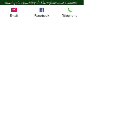
ainsi qu’au parking de Carrefour nous sommes
à moins de deux minutes à pied, gratuit deux
heures avec un disque bleu.ju
Email
Facebook
Téléphone
Coordonnées
21 Chemin de Ronde, Thonon-les-Bains,
France
0456813057
kuntzmelinda@yahoo.fr
HORAIRES D'OUVERTURE
Accueil sur rendez-vous
du lundi au samedi entre 9h00 et