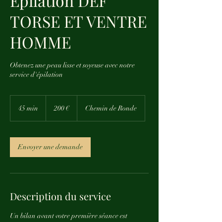
Épilation DEF
TORSE ET VENTRE
HOMME
Obtenez une peau lisse et soyeuse avec notre
service d'épilation
200
euros
45 min
4
200 €
Chemin de Ronde
5
m
i
n
Envoyer une demande
Description du service
Un bilan avant votre première séance est