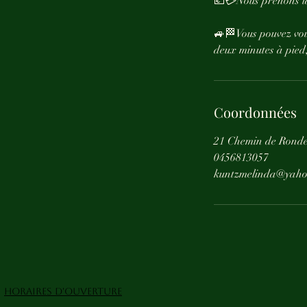
💶💳Nous prenons la 
🚙🏁Vous pouvez vou
deux minutes à pied,
Coordonnées
21 Chemin de Ronde
0456813057
kuntzmelinda@yaho
HORAIRES D'OUVERTURE