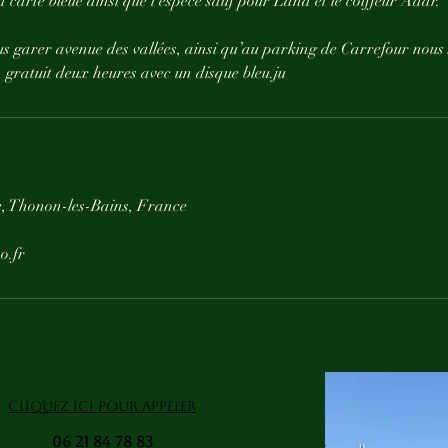
carte bleue ainsi que l’espèce sauf pour Lana et le coiffeur Adar.
s garer avenue des vallées, ainsi qu’au parking de Carrefour nou
 gratuit deux heures avec un disque bleu.ju
, Thonon-les-Bains, France
o.fr
CLIQUEZ ICI POUR APPELER
06 21 84 78 83