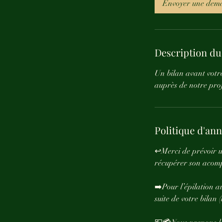
Envoyer une dem
n
Description du
Un bilan avant votre
auprès de notre prof
Politique d'an
↩️Merci de prévoir u
récupérer son acomp
➡️Pour l’épilation a
suite de votre bilan 