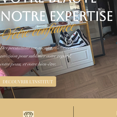
NOTRE EXPERTISE
Votre confiance
Des prestations sur-mesure réalisées avec
précision pour sublimer votre regard,
votre peau, et votre bien-être.
DECOUVRIR L'INSTITUT