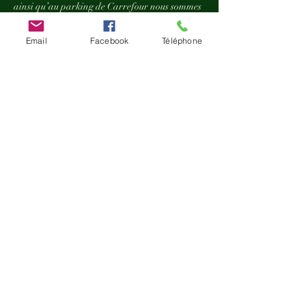
ainsi qu’au parking de Carrefour nous sommes
à moins de deux minutes à pied, gratuit deux
heures avec un disque bleu.ju
Email
Facebook
Téléphone
Coordonnées
21 Chemin de Ronde, Thonon-les-Bains,
France
0456813057
kuntzmelinda@yahoo.fr
HORAIRES D'OUVERTURE
Accueil sur rendez-vous
du lundi au samedi entre 9h00 et