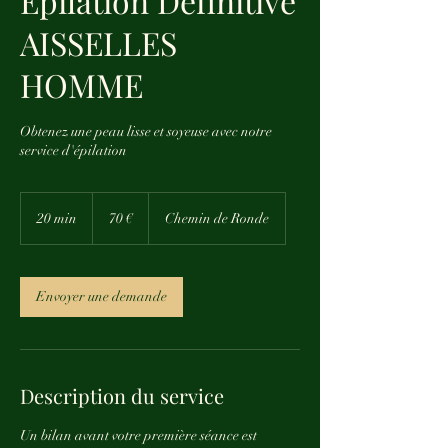
Épilation Définitive
AISSELLES
HOMME
Obtenez une peau lisse et soyeuse avec notre
service d'épilation
70
euros
20 min
2
70 €
Chemin de Ronde
0
m
i
n
Envoyer une demande
Description du service
Un bilan avant votre première séance est